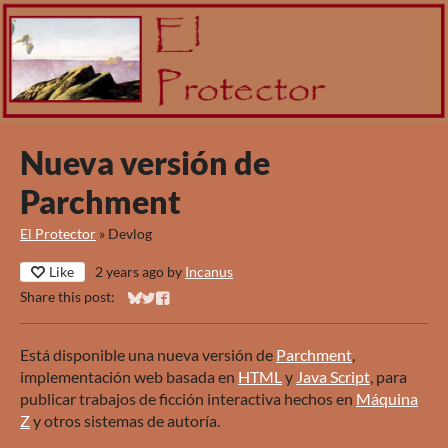
Nueva versión de
Parchment
El Protector
»
Devlog
Like
2 years ago
by
Incanus
Share this post:
Share on Bluesky
Share on Twitter
Share on Facebook
Está disponible una nueva versión de
Parchment
,
implementación web basada en
HTML
y
Java Script
, para
publicar trabajos de ficción interactiva hechos en
Máquina
Z
y otros sistemas de autoría.