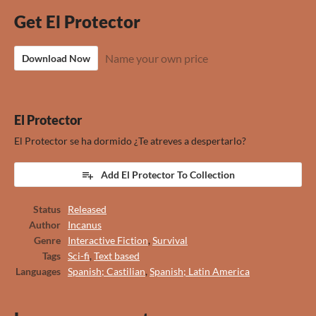
Get El Protector
Name your own price
Download Now
El Protector
El Protector se ha dormido ¿Te atreves a despertarlo?
Add El Protector To Collection
Status
Released
Author
Incanus
Genre
Interactive Fiction
,
Survival
Tags
Sci-fi
,
Text based
Languages
Spanish; Castilian
,
Spanish; Latin America