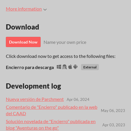
More information
Download
Name your own price
Download Now
Click download now to get access to the following files:
Encierro para descarga
External
Development log
Nueva versión de Parchment
Apr 06, 2024
Comentario de "Encierro" publicado en la web
May 06, 2023
del CAAD
Solución novelada de "Encierro" publicada en
Apr 03, 2023
blog "Aventuras on the go"