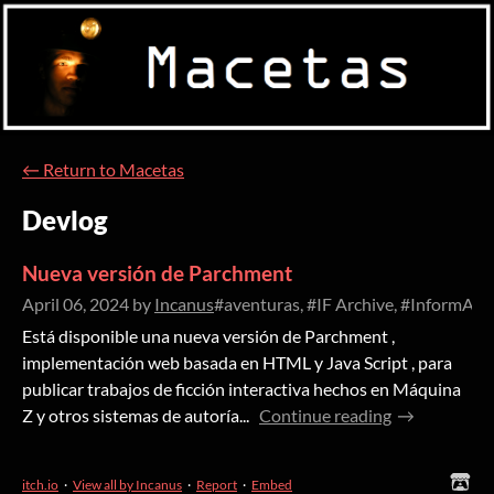
←
Return to Macetas
Devlog
Nueva versión de Parchment
April 06, 2024
by
Incanus
#aventuras, #IF Archive, #InformATE,
Está disponible una nueva versión de Parchment ,
implementación web basada en HTML y Java Script , para
publicar trabajos de ficción interactiva hechos en Máquina
Z y otros sistemas de autoría...
Continue reading
itch.io
·
View all by Incanus
·
Report
·
Embed