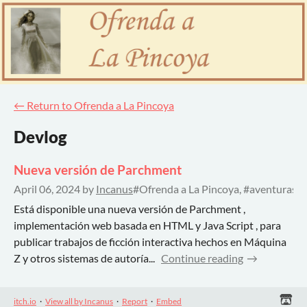
←
Return to Ofrenda a La Pincoya
Devlog
Nueva versión de Parchment
April 06, 2024
by
Incanus
#Ofrenda a La Pincoya, #aventuras, #
Está disponible una nueva versión de Parchment ,
implementación web basada en HTML y Java Script , para
publicar trabajos de ficción interactiva hechos en Máquina
Z y otros sistemas de autoría...
Continue reading
itch.io
·
View all by Incanus
·
Report
·
Embed