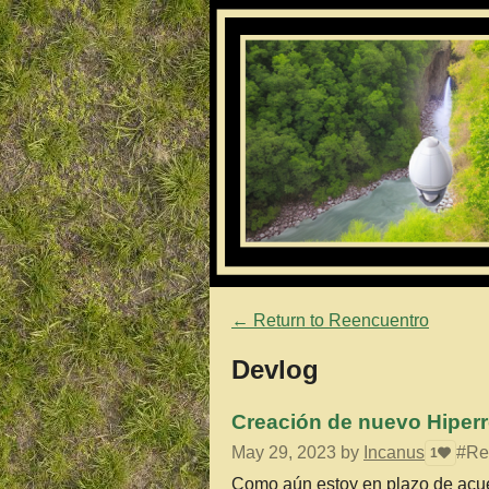
←
Return to Reencuentro
Devlog
Creación de nuevo Hiperre
May 29, 2023
by
Incanus
#Ree
1
Como aún estoy en plazo de acue