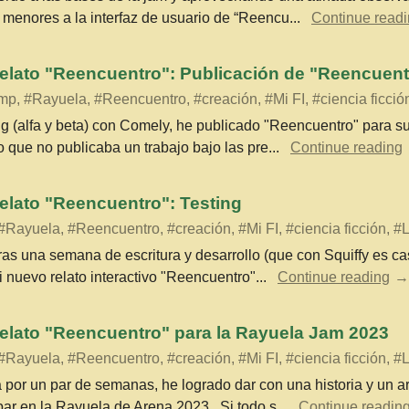
menores a la interfaz de usuario de “Reencu...
Continue read
elato "Reencuentro": Publicación de "Reencuent
p, #Rayuela, #Reencuentro, #creación, #Mi FI, #ciencia ficción
 (alfa y beta) con Comely, he publicado "Reencuentro" para su
que no publicaba un trabajo bajo las pre...
Continue reading
elato "Reencuentro": Testing
Rayuela, #Reencuentro, #creación, #Mi FI, #ciencia ficción, #L
ras una semana de escritura y desarrollo (que con Squiffy es c
 nuevo relato interactivo "Reencuentro"...
Continue reading
elato "Reencuentro" para la Rayuela Jam 2023
Rayuela, #Reencuentro, #creación, #Mi FI, #ciencia ficción, #L
por un par de semanas, he logrado dar con una historia y un a
ar en la Rayuela de Arena 2023 . Si todo s...
Continue readin