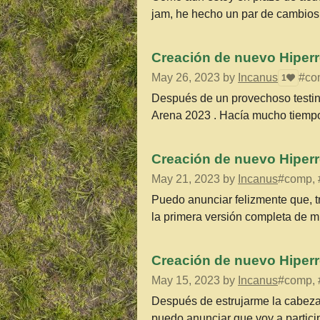
jam, he hecho un par de cambios 
Creación de nuevo Hiperr
May 26, 2023
by
Incanus
#com
1
Después de un provechoso testing
Arena 2023 . Hacía mucho tiempo 
Creación de nuevo Hiperr
May 21, 2023
by
Incanus
#comp, #
Puedo anunciar felizmente que, t
la primera versión completa de mi
Creación de nuevo Hiperr
May 15, 2023
by
Incanus
#comp, #
Después de estrujarme la cabeza 
puedo anunciar que voy a particip