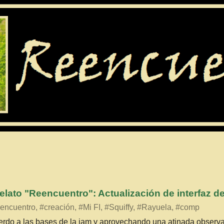
lato "Reencuentro": Actualización de interfaz d
ncuentro, #creación, #Mi FI, #Squiffy, #Rayuela, #comp
rdo a las bases de la jam y aprovechando una atinada observa