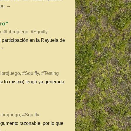
ing
ro"
, #Librojuego, #Squiffy
 participación en la Rayuela de
ibrojuego, #Squiffy, #Testing
asi lo mismo) tengo ya generada
ibrojuego, #Squiffy
rgumento razonable, por lo que
g