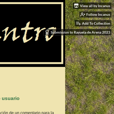
View all by Incanus
Follow Incanus
Add To Collection
Submission to Rayuela de Arena 2023
e usuario
ción de un comentario para la